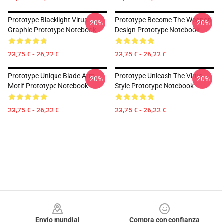
Prototype Blacklight Virus
Prototype Become The Weapon
-20%
-20%
Graphic Prototype Notebook
Design Prototype Notebook
23,75 € - 26,22 €
23,75 € - 26,22 €
Prototype Unique Blade Arm
Prototype Unleash The Virus
-20%
-20%
Motif Prototype Notebook
Style Prototype Notebook
23,75 € - 26,22 €
23,75 € - 26,22 €
Footer
Envío mundial
Compra con confianza