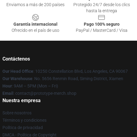
Enviamos a más de 200 países
Protegido 24/7 desde los clics
hasta la entrega
Garantía internacional
Pago 100% seguro
Ofrecido en el país de uso
PayPal / MasterCard / Visa
Contáctenos
Our Head Office
: 10250 Constellation Blvd, Los Angeles, CA 90067
Our Warehouse
: No. 5656 Renmin Road, Siming District, Xiamen
Hour
: 9AM – 5PM (Mon – Fri)
Email
: contact@prototype-merch.shop
Nuestra empresa
Sobre nosotros
Términos y condiciones
Política de privacidad
DMCA - Política de Copyright