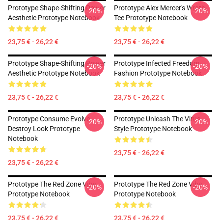
Prototype Shape-Shifting Power
Prototype Alex Mercer's Wrath
-20%
-20%
Aesthetic Prototype Notebook
Tee Prototype Notebook
23,75 € - 26,22 €
23,75 € - 26,22 €
Prototype Shape-Shifting Power
Prototype Infected Freedom
-20%
-20%
Aesthetic Prototype Notebook
Fashion Prototype Notebook
23,75 € - 26,22 €
23,75 € - 26,22 €
Prototype Consume Evolve
Prototype Unleash The Virus
-20%
-20%
Destroy Look Prototype
Style Prototype Notebook
Notebook
23,75 € - 26,22 €
23,75 € - 26,22 €
Prototype The Red Zone Vibe
Prototype The Red Zone Vibe
-20%
-20%
Prototype Notebook
Prototype Notebook
23,75 € - 26,22 €
23,75 € - 26,22 €