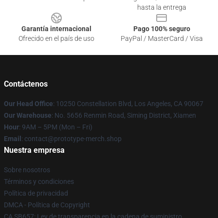
hasta la entrega
Garantía internacional
Pago 100% seguro
Ofrecido en el país de uso
PayPal / MasterCard / Visa
Contáctenos
Our Head Office
: 10250 Constellation Blvd, Los Angeles, CA 90067
Our Warehouse
: No. 5656 Renmin Road, Siming District, Xiamen
Hour
: 9AM – 5PM (Mon – Fri)
Email
: contact@prototype-merch.shop
Nuestra empresa
Sobre nosotros
Términos y condiciones
Política de privacidad
DMCA - Política de Copyright
CA SB657: Ley de transparencia en la cadena de suministro