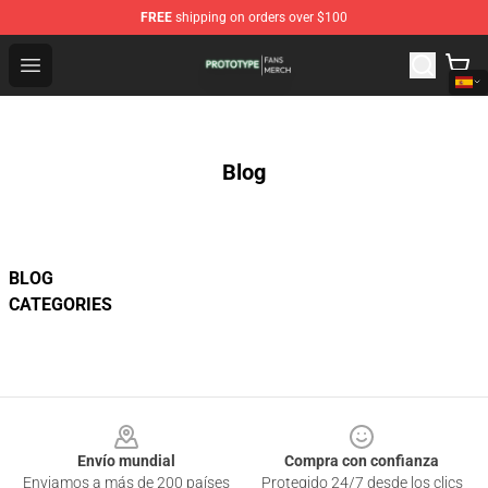
FREE
shipping on orders over $100
Prototype Shop - Official Prototype Merchandise Store
Open menu
Blog
BLOG
CATEGORIES
Footer
Envío mundial
Compra con confianza
Enviamos a más de 200 países
Protegido 24/7 desde los clics