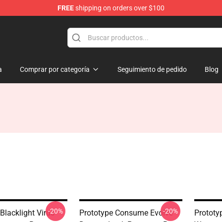
FREE
shipping on orders over $100
a
Comprar por categoría
Seguimiento de pedido
Blog
-20%
-20%
Blacklight Virus
Prototype Consume Evolve
Prototy