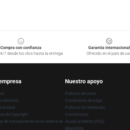
Compra con confianza
Garantía internacional
4/7 desde los clics hasta la entrega
Ofrecido en el país de us
 empresa
Nuestro apoyo
ros
Políticas de envío
ondiciones
Condiciones de pago
rivacidad
Políticas de reembolso
ica de Copyright
Contáctenos
y de transparencia en la cadena de
Ayuda al cliente (FAQ)
Mayorista