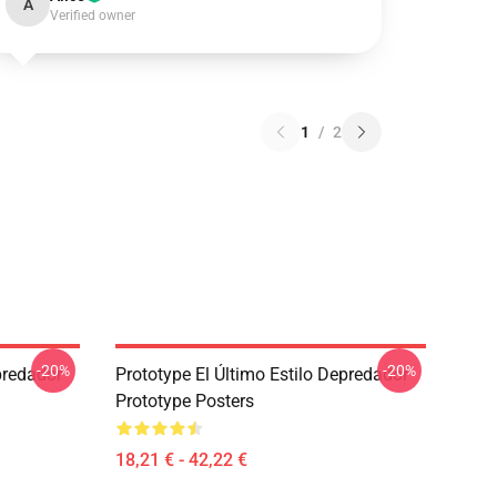
A
Verified owner
1
/
2
-20%
-20%
predador
Prototype El Último Estilo Depredador
Prototype Posters
18,21 € - 42,22 €