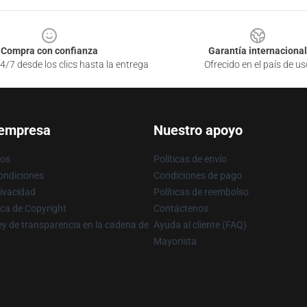
Compra con confianza
Garantía internacional
4/7 desde los clics hasta la entrega
Ofrecido en el país de us
 empresa
Nuestro apoyo
ros
Políticas de envío
ondiciones
Condiciones de pago
rivacidad
Políticas de reembolso
ica de Copyright
Contáctenos
y de transparencia en la cadena de
Ayuda al cliente (FAQ)
Mayorista