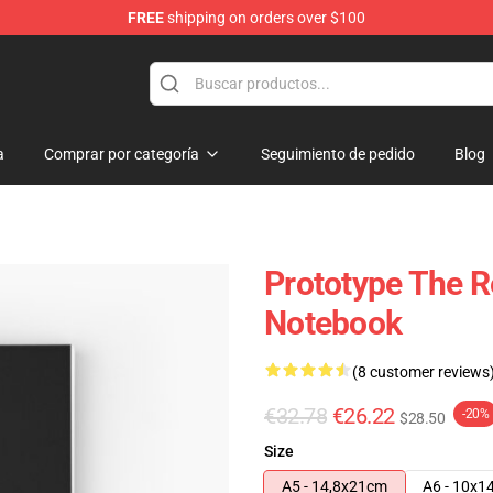
FREE
shipping on orders over $100
a
Comprar por categoría
Seguimiento de pedido
Blog
Prototype The R
Notebook
(8 customer reviews
€32.78
€26.22
-20%
$28.50
Size
A5 - 14,8x21cm
A6 - 10x1