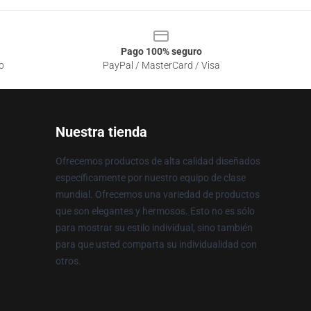
Pago 100% seguro
o
PayPal / MasterCard / Visa
Nuestra tienda
Ofrecemos productos de alta calidad diseñados
específicamente por nuestro equipo de clase
mundial. Ofrecemos una variedad de productos
que son elegantes y hermosos. Esto no es sólo
para mostrar su estilo individual, sino también
para que usted comparta su individualidad con
otros.