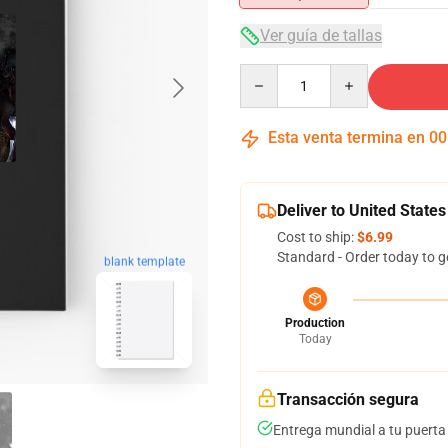
Ver guía de tallas
Quantity
Esta venta termina en
00
Deliver to United States
Cost to ship:
$6.99
Standard - Order today to g
blank template
Production
Today
Transacción segura
Entrega mundial a tu puerta