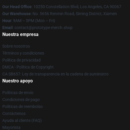
Our Head Office
: 10250 Constellation Blvd, Los Angeles, CA 90067
Our Warehouse
: No. 5656 Renmin Road, Siming District, Xiamen
Hour
: 9AM – 5PM (Mon – Fri)
Email
: contact@prototype-merch.shop
Nuestra empresa
Sobre nosotros
Términos y condiciones
Política de privacidad
DMCA - Política de Copyright
CA SB657: Ley de transparencia en la cadena de suministro
Nuestro apoyo
Políticas de envío
Condiciones de pago
Políticas de reembolso
Contáctenos
Ayuda al cliente (FAQ)
Mayorista