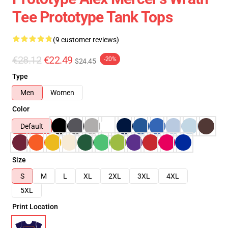
Tee Prototype Tank Tops
(9 customer reviews)
€28.12
€22.49
-20%
$24.45
Type
Men
Women
Color
Default
Size
S
M
L
XL
2XL
3XL
4XL
5XL
Print Location