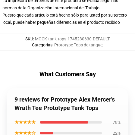
La impresora de terceros de este producto se evalúa según las
normas de la Organización Internacional del Trabajo
Puesto que cada artículo está hecho sólo para usted por su tercero
local, puede haber pequeñas diferencias en el producto recibido
SKU
:
MOCK-tank-tops-1745230630-DEFAULT
Categorías
:
Prototype Tops de tanque
,
What Customers Say
9 reviews for Prototype Alex Mercer's
Wrath Tee Prototype Tank Tops
★★★★★
78%
★★★★☆
22%