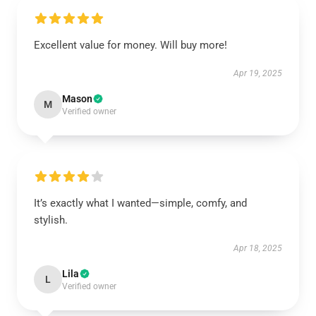
Excellent value for money. Will buy more!
Apr 19, 2025
Mason
M
Verified owner
It’s exactly what I wanted—simple, comfy, and
stylish.
Apr 18, 2025
Lila
L
Verified owner