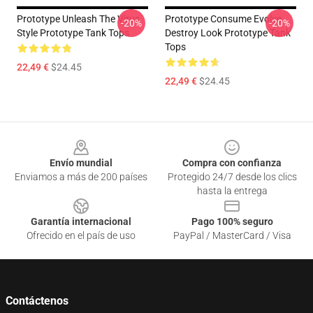
Prototype Unleash The Virus
Prototype Consume Evolve
-20%
-20%
Style Prototype Tank Tops
Destroy Look Prototype Tank
Tops
22,49 €
$24.45
22,49 €
$24.45
Footer
Envío mundial
Compra con confianza
Enviamos a más de 200 países
Protegido 24/7 desde los clics
hasta la entrega
Garantía internacional
Pago 100% seguro
Ofrecido en el país de uso
PayPal / MasterCard / Visa
Contáctenos