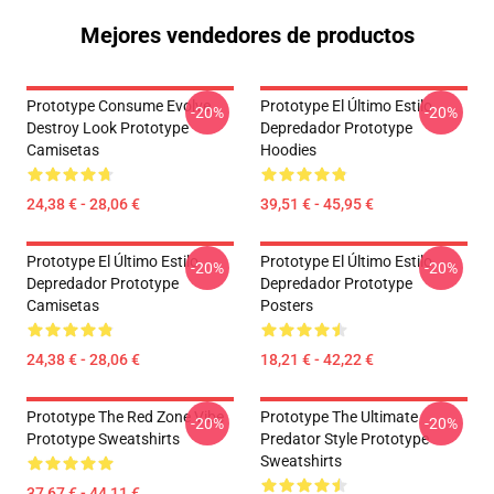
Mejores vendedores de productos
Prototype Consume Evolve
Prototype El Último Estilo
-20%
-20%
Destroy Look Prototype
Depredador Prototype
Camisetas
Hoodies
24,38 € - 28,06 €
39,51 € - 45,95 €
Prototype El Último Estilo
Prototype El Último Estilo
-20%
-20%
Depredador Prototype
Depredador Prototype
Camisetas
Posters
24,38 € - 28,06 €
18,21 € - 42,22 €
Prototype The Red Zone Vibe
Prototype The Ultimate
-20%
-20%
Prototype Sweatshirts
Predator Style Prototype
Sweatshirts
37,67 € - 44,11 €