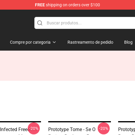
FREE
shipping on orders over $100
Compre por categoria
Rastreamento de pedido
Blog
-20%
-20%
 Infected Freedom
Prototype Torne - Se O
Prototy