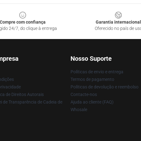
Compre com confiança
Garantia internacional
gido 24/7, do clique à entrega
Oferecido no país de us
mpresa
Nosso Suporte
Políticas de envio e entrega
ndições
Termos de pagamento
privacidade
Políticas de devolução e reembolso
ca de Direitos Autorais
Contacte-nos
i de Transparência de Cadeia de
Ajuda ao cliente (FAQ)
Whosale