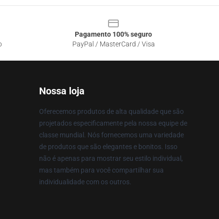
Pagamento 100% seguro
o
PayPal / MasterCard / Visa
Nossa loja
Oferecemos produtos de alta qualidade que são
projetados especificamente pela nossa equipe de
classe mundial. Nós fornecemos uma variedade
de produtos que são elegantes e bonitos. Isso
não é apenas para mostrar seu estilo individual,
mas também para você compartilhar sua
individualidade com os outros.