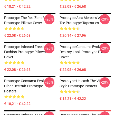
€ 18,21 - € 42,22
€ 22,08 - € 26,68
Prototype The Red Zone Vibe
Prototype Alex Mercer's Wrath
-20%
-20%
Prototype Pillows Cover
Tee Prototype Tapestries
€ 22,08 - € 26,68
€ 20,14 - € 27,96
Prototype Infected Freedom
Prototype Consume Evolve
-20%
-20%
Fashion Prototype Pillows
Destroy Look Prototype Pillows
Cover
Cover
€ 22,08 - € 26,68
€ 22,08 - € 26,68
Prototype Consuma Evoluir
Prototype Unleash The Virus
-20%
-20%
Olhar Destruir Prototype
Style Prototype Posters
Posters
€ 18,21 - € 42,22
€ 18,21 - € 42,22