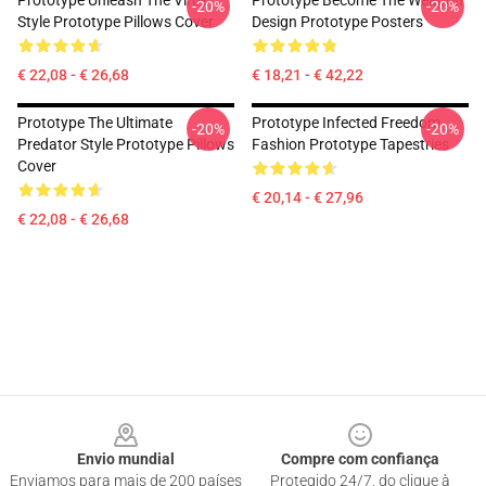
Prototype Unleash The Virus
Prototype Become The Weapon
-20%
-20%
Style Prototype Pillows Cover
Design Prototype Posters
€ 22,08 - € 26,68
€ 18,21 - € 42,22
Prototype The Ultimate
Prototype Infected Freedom
-20%
-20%
Predator Style Prototype Pillows
Fashion Prototype Tapestries
Cover
€ 20,14 - € 27,96
€ 22,08 - € 26,68
Footer
Envio mundial
Compre com confiança
Enviamos para mais de 200 países
Protegido 24/7, do clique à