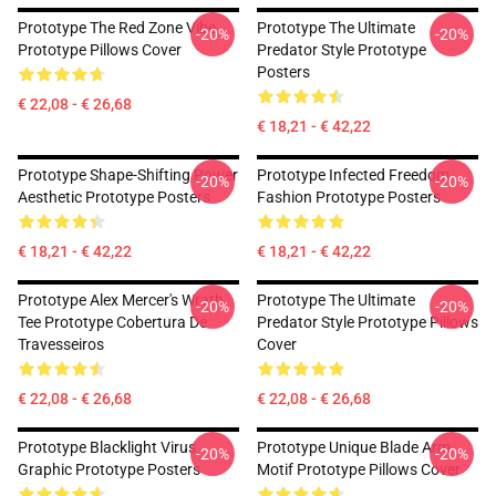
Prototype The Red Zone Vibe
Prototype The Ultimate
-20%
-20%
Prototype Pillows Cover
Predator Style Prototype
Posters
€ 22,08 - € 26,68
€ 18,21 - € 42,22
Prototype Shape-Shifting Power
Prototype Infected Freedom
-20%
-20%
Aesthetic Prototype Posters
Fashion Prototype Posters
€ 18,21 - € 42,22
€ 18,21 - € 42,22
Prototype Alex Mercer's Wrath
Prototype The Ultimate
-20%
-20%
Tee Prototype Cobertura De
Predator Style Prototype Pillows
Travesseiros
Cover
€ 22,08 - € 26,68
€ 22,08 - € 26,68
Prototype Blacklight Virus
Prototype Unique Blade Arm
-20%
-20%
Graphic Prototype Posters
Motif Prototype Pillows Cover