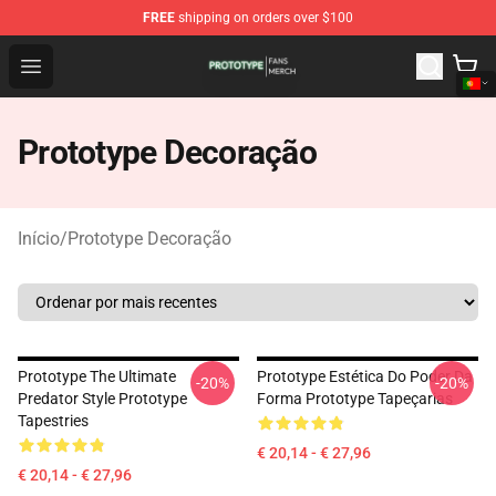
FREE
shipping on orders over $100
Prototype Shop - Official Prototype Merchandise Store
Open menu
Prototype Decoração
Início
/
Prototype Decoração
Prototype The Ultimate
Prototype Estética Do Poder Da
-20%
-20%
Predator Style Prototype
Forma Prototype Tapeçarias
Tapestries
€ 20,14 - € 27,96
€ 20,14 - € 27,96