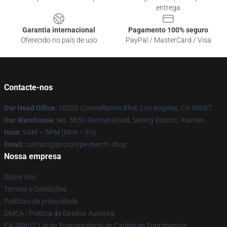
entrega
Garantia internacional
Pagamento 100% seguro
Oferecido no país de uso
PayPal / MasterCard / Visa
Contacte-nos
Our Head Office
: 10250 Constellation Blvd, Los Angeles, CA 90067
Our Warehouse
: No. 5656 Renmin Road, Siming District, Xiamen
Hour
: 9AM – 5PM (Mon – Fri)
Email
: contact@prototype-merch.shop
Nossa empresa
Sobre nós
Termos e Condições
Políticas de privacidade
DMCA - Política de Direitos Autorais
CA SB657: Lei de Transparência de Cadeia de Suprimentos