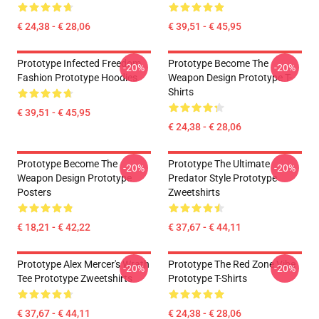
€ 24,38 - € 28,06
€ 39,51 - € 45,95
Prototype Infected Freedom
Prototype Become The
-20%
-20%
Fashion Prototype Hoodies
Weapon Design Prototype T-
Shirts
€ 39,51 - € 45,95
€ 24,38 - € 28,06
Prototype Become The
Prototype The Ultimate
-20%
-20%
Weapon Design Prototype
Predator Style Prototype
Posters
Zweetshirts
€ 18,21 - € 42,22
€ 37,67 - € 44,11
Prototype Alex Mercer's Wrath
Prototype The Red Zone Vibe
-20%
-20%
Tee Prototype Zweetshirts
Prototype T-Shirts
€ 37,67 - € 44,11
€ 24,38 - € 28,06