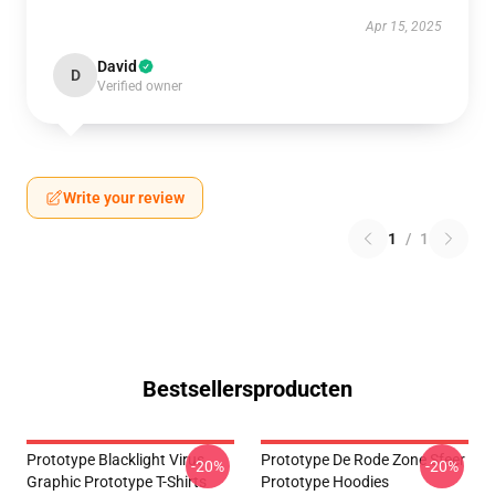
Apr 15, 2025
David
D
Verified owner
Write your review
1
/
1
Bestsellersproducten
Prototype Blacklight Virus
Prototype De Rode Zone Sfeer
-20%
-20%
Graphic Prototype T-Shirts
Prototype Hoodies