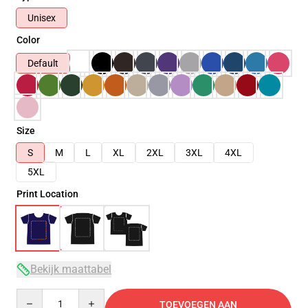
Unisex
Color
Default
Size
S
M
L
XL
2XL
3XL
4XL
5XL
Print Location
Bekijk maattabel
Quantity
TOEVOEGEN AAN