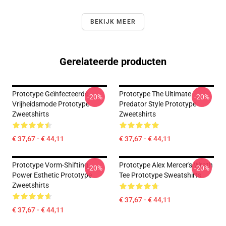
BEKIJK MEER
Gerelateerde producten
Prototype Geïnfecteerde
Prototype The Ultimate
-20%
-20%
Vrijheidsmode Prototype
Predator Style Prototype
Zweetshirts
Zweetshirts
€ 37,67 - € 44,11
€ 37,67 - € 44,11
Prototype Vorm-Shifting
Prototype Alex Mercer's Wrath
-20%
-20%
Power Esthetic Prototype
Tee Prototype Sweatshirts
Zweetshirts
€ 37,67 - € 44,11
€ 37,67 - € 44,11