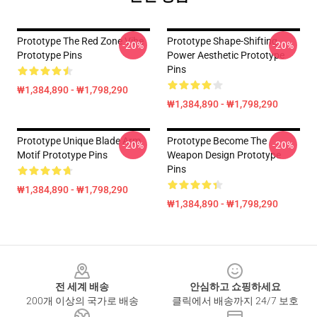
Prototype The Red Zone Vibe
Prototype Shape-Shifting
-20%
-20%
Prototype Pins
Power Aesthetic Prototype
Pins
₩1,384,890 - ₩1,798,290
₩1,384,890 - ₩1,798,290
Prototype Unique Blade Arm
Prototype Become The
-20%
-20%
Motif Prototype Pins
Weapon Design Prototype
Pins
₩1,384,890 - ₩1,798,290
₩1,384,890 - ₩1,798,290
Footer
전 세계 배송
안심하고 쇼핑하세요
200개 이상의 국가로 배송
클릭에서 배송까지 24/7 보호