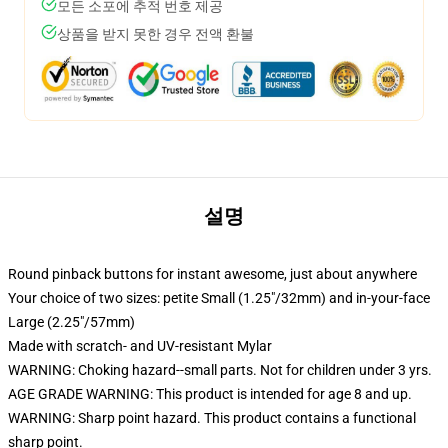
모든 소포에 추적 번호 제공
상품을 받지 못한 경우 전액 환불
설명
Round pinback buttons for instant awesome, just about anywhere
Your choice of two sizes: petite Small (1.25"/32mm) and in-your-face
Large (2.25"/57mm)
Made with scratch- and UV-resistant Mylar
WARNING: Choking hazard--small parts. Not for children under 3 yrs.
AGE GRADE WARNING: This product is intended for age 8 and up.
WARNING: Sharp point hazard. This product contains a functional
sharp point.