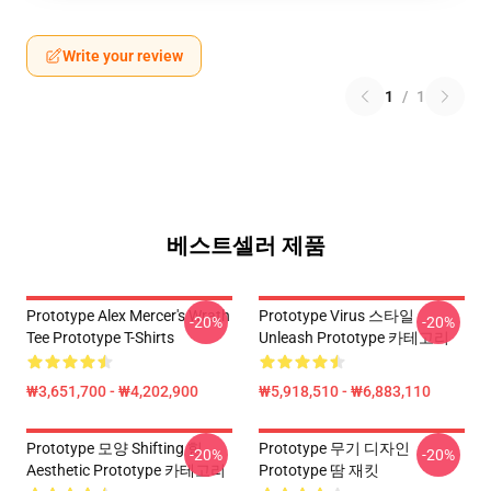
Write your review
1
/
1
베스트셀러 제품
Prototype Alex Mercer's Wrath
Prototype Virus 스타일
-20%
-20%
Tee Prototype T-Shirts
Unleash Prototype 카테고리
₩3,651,700 - ₩4,202,900
₩5,918,510 - ₩6,883,110
Prototype 모양 Shifting 힘
Prototype 무기 디자인
-20%
-20%
Aesthetic Prototype 카테고리
Prototype 땀 재킷