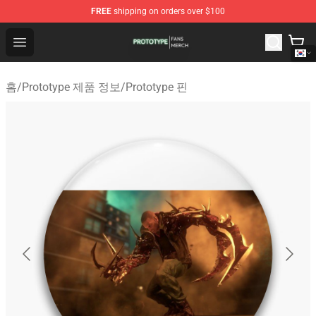
FREE
shipping on orders over $100
Prototype Shop - Official Prototype Merchandise Store
Open menu
홈
/
Prototype 제품 정보
/
Prototype 핀