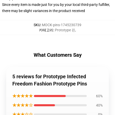
Since every item is made just for you by your local third-party fulfiller,
there may be slight variances in the product received
SKU
:
MOCK-pins-1745230739
카테고리
:
Prototype 핀
,
What Customers Say
5 reviews for Prototype Infected
Freedom Fashion Prototype Pins
★★★★★
60%
★★★★☆
40%
★★★☆☆
0%