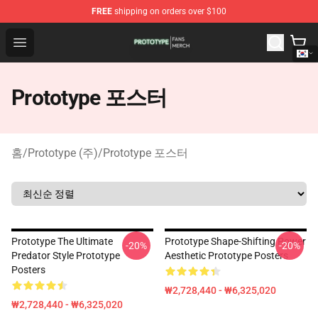
FREE
shipping on orders over $100
Prototype Shop - Official Prototype Merchandise Store
Open menu
Prototype 포스터
홈
/
Prototype (주)
/
Prototype 포스터
Prototype The Ultimate
Prototype Shape-Shifting Power
-20%
-20%
Predator Style Prototype
Aesthetic Prototype Posters
Posters
₩2,728,440 - ₩6,325,020
₩2,728,440 - ₩6,325,020