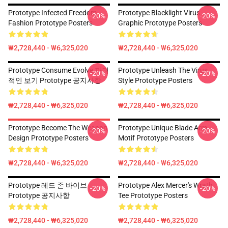
Prototype Infected Freedom
Prototype Blacklight Virus
-20%
-20%
Fashion Prototype Posters
Graphic Prototype Posters
₩2,728,440 - ₩6,325,020
₩2,728,440 - ₩6,325,020
Prototype Consume Evolve 파괴
Prototype Unleash The Virus
-20%
-20%
적인 보기 Prototype 공지사항
Style Prototype Posters
₩2,728,440 - ₩6,325,020
₩2,728,440 - ₩6,325,020
Prototype Become The Weapon
Prototype Unique Blade Arm
-20%
-20%
Design Prototype Posters
Motif Prototype Posters
₩2,728,440 - ₩6,325,020
₩2,728,440 - ₩6,325,020
Prototype 레드 존 바이브
Prototype Alex Mercer's Wrath
-20%
-20%
Prototype 공지사항
Tee Prototype Posters
₩2,728,440 - ₩6,325,020
₩2,728,440 - ₩6,325,020