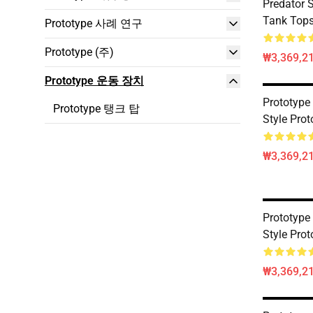
Predator S
Tank Top
Prototype 사례 연구
Prototype (주)
₩3,369,2
Prototype 운동 장치
Prototype
Prototype 탱크 탑
Style Pro
₩3,369,2
Prototype
Style Pro
₩3,369,2