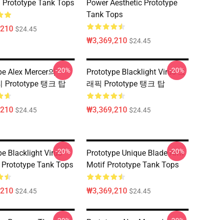
 Prototype Tank Tops
Power Aesthetic Prototype
Tank Tops
,210
$24.45
₩3,369,210
$24.45
-20%
-20%
pe Alex Mercer의
Prototype Blacklight Virus 그
티 Prototype 탱크 탑
래픽 Prototype 탱크 탑
,210
₩3,369,210
$24.45
$24.45
-20%
-20%
e Blacklight Virus
Prototype Unique Blade Arm
 Prototype Tank Tops
Motif Prototype Tank Tops
,210
₩3,369,210
$24.45
$24.45