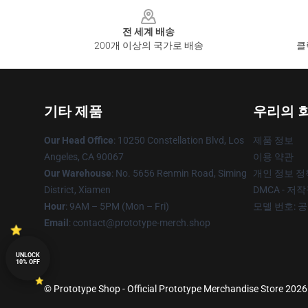
Footer
전 세계 배송
200개 이상의 국가로 배송
클
기타 제품
우리의 
Our Head Office
: 10250 Constellation Blvd, Los
제품 정보
Angeles, CA 90067
이용 약관
Our Warehouse
: No. 5656 Renmin Road, Siming
개인 정보 정
District, Xiamen
DMCA - 저
Hour
: 9AM – 5PM (Mon – Fri)
모델 번호: 
Email
: contact@prototype-merch.shop
UNLOCK
10% OFF
© Prototype Shop - Official Prototype Merchandise Store 2026 a