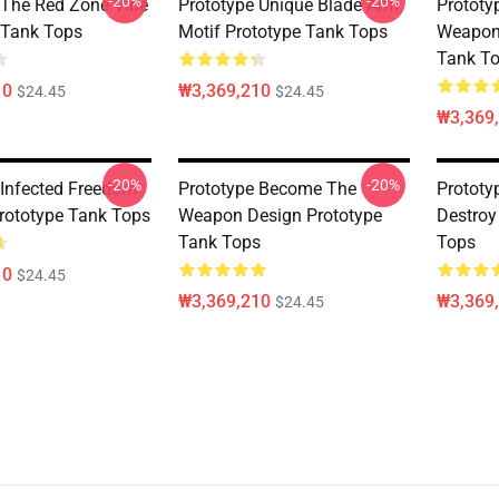
-20%
-20%
 The Red Zone Vibe
Prototype Unique Blade Arm
Prototy
 Tank Tops
Motif Prototype Tank Tops
Weapon 
Tank T
10
₩3,369,210
$24.45
$24.45
₩3,369
-20%
-20%
 Infected Freedom
Prototype Become The
Prototy
rototype Tank Tops
Weapon Design Prototype
Destroy
Tank Tops
Tops
10
$24.45
₩3,369,210
₩3,369
$24.45