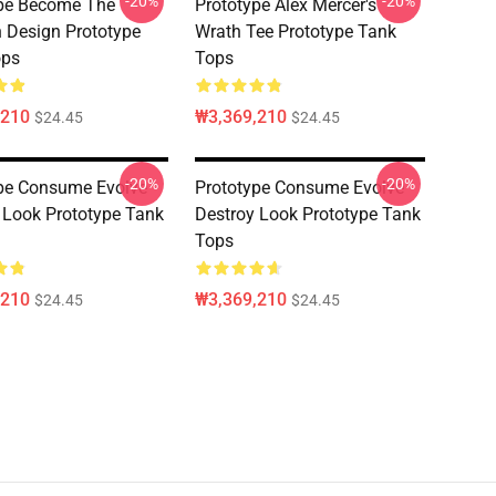
-20%
-20%
pe Become The
Prototype Alex Mercer's
Design Prototype
Wrath Tee Prototype Tank
ops
Tops
,210
₩3,369,210
$24.45
$24.45
-20%
-20%
pe Consume Evolve
Prototype Consume Evolve
 Look Prototype Tank
Destroy Look Prototype Tank
Tops
,210
₩3,369,210
$24.45
$24.45