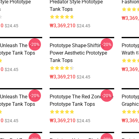
tyle Prototype
Predator Style Prototype
Fashion
s
Tank Tops
₩3,369
10
₩3,369,210
$24.45
$24.45
-20%
-20%
 Unleash The Virus
Prototype Shape-Shifting
Prototy
totype Tank Tops
Power Aesthetic Prototype
Wrath 
Tank Tops
10
₩3,369
$24.45
₩3,369,210
$24.45
-20%
-20%
 Unleash The Virus
Prototype The Red Zone Vibe
Prototyp
totype Tank Tops
Prototype Tank Tops
Graphic
10
₩3,369,210
₩3,369
$24.45
$24.45