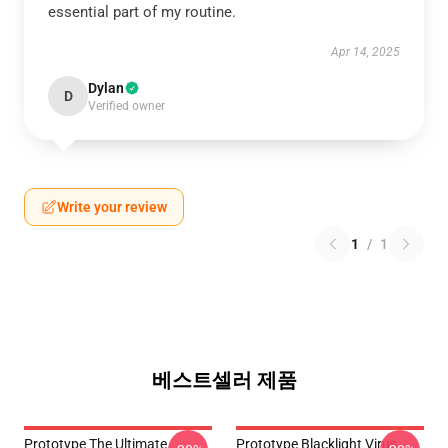
essential part of my routine.
Apr 14, 2025
Dylan
D
Verified owner
Write your review
1
/
1
베스트셀러 제품
Prototype The Ultimate
Prototype Blacklight Virus