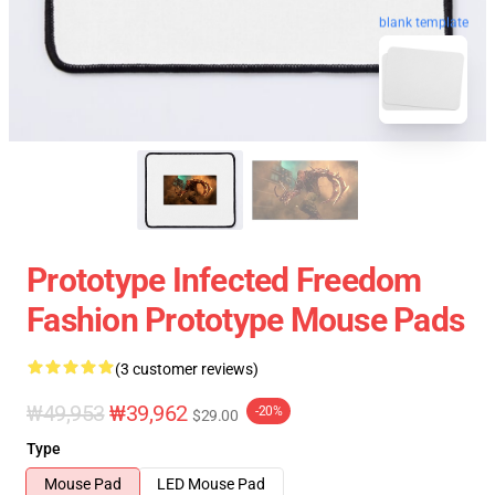
blank template
Prototype Infected Freedom
Fashion Prototype Mouse Pads
(3 customer reviews)
₩49,953
₩39,962
-20%
$29.00
Type
Mouse Pad
LED Mouse Pad