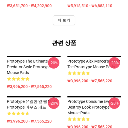
₩3,651,700 - ₩4,202,900
₩5,918,510 - ₩6,883,110
더 보기
관련 상품
Prototype The Ultimate
Prototype Alex Mercer's Wrath
-20%
-20%
Predator Style Prototype
Tee Prototype Mouse Pads
Mouse Pads
₩3,996,200 - ₩7,565,220
₩3,996,200 - ₩7,565,220
Prototype 유일한 잎 팔 Motif
Prototype Consume Evolve
-20%
-20%
Prototype 마우스 패드
Destroy Look Prototype
Mouse Pads
₩3,996,200 - ₩7,565,220
₩3,996,200 - ₩7,565,220