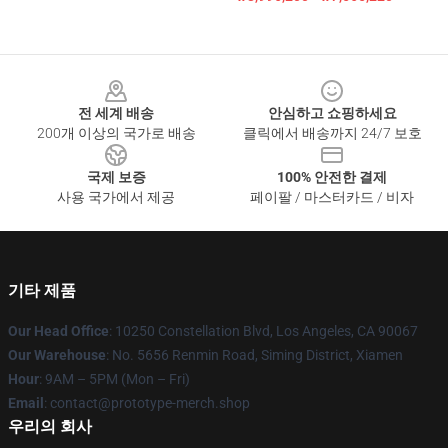
Footer
전 세계 배송
안심하고 쇼핑하세요
200개 이상의 국가로 배송
클릭에서 배송까지 24/7 보호
국제 보증
100% 안전한 결제
사용 국가에서 제공
페이팔 / 마스터카드 / 비자
기타 제품
Our Head Office
: 10250 Constellation Blvd, Los Angeles, CA 90067
Our Warehouse
: No. 5656 Renmin Road, Siming District, Xiamen
Hour
: 9AM – 5PM (Mon – Fri)
Email
: contact@prototype-merch.shop
우리의 회사