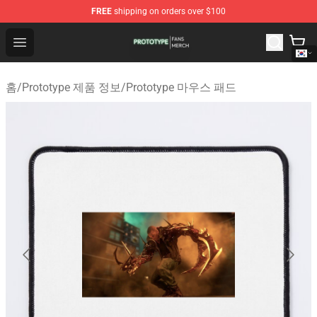
FREE
shipping on orders over $100
Prototype Shop - Official Prototype Merchandise Store
Open menu
홈
/
Prototype 제품 정보
/
Prototype 마우스 패드