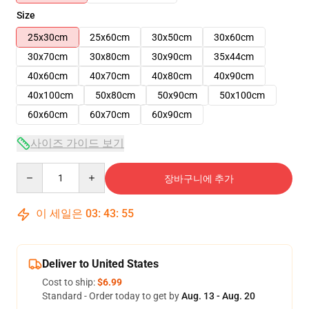
Size
25x30cm
25x60cm
30x50cm
30x60cm
30x70cm
30x80cm
30x90cm
35x44cm
40x60cm
40x70cm
40x80cm
40x90cm
40x100cm
50x80cm
50x90cm
50x100cm
60x60cm
60x70cm
60x90cm
사이즈 가이드 보기
Quantity
장바구니에 추가
이 세일은
03
:
43
:
54
Deliver to United States
Cost to ship:
$6.99
Standard - Order today to get by
Aug. 13 - Aug. 20