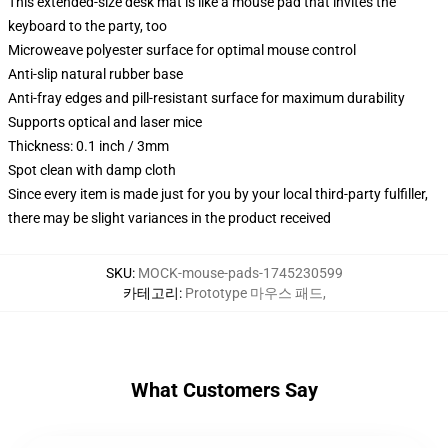
This extended-size desk mat is like a mouse pad that invites the
keyboard to the party, too
Microweave polyester surface for optimal mouse control
Anti-slip natural rubber base
Anti-fray edges and pill-resistant surface for maximum durability
Supports optical and laser mice
Thickness: 0.1 inch / 3mm
Spot clean with damp cloth
Since every item is made just for you by your local third-party fulfiller,
there may be slight variances in the product received
SKU
:
MOCK-mouse-pads-1745230599
카테고리
:
Prototype 마우스 패드
,
What Customers Say