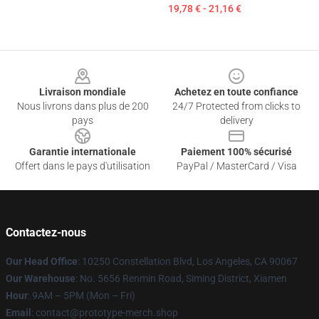
19,78 € - 21,16 €
Footer
Livraison mondiale
Achetez en toute confiance
Nous livrons dans plus de 200
24/7 Protected from clicks to
pays
delivery
Garantie internationale
Paiement 100% sécurisé
Offert dans le pays d'utilisation
PayPal / MasterCard / Visa
Contactez-nous
Our Head Office
: 10250 Constellation Blvd, Los Angeles, CA 90067
Our Warehouse
: No. 5656 Renmin Road, Siming District, Xiamen
Hour
: 9AM – 5PM (Mon – Fri)
Email
: contact@prototype-merch.shop