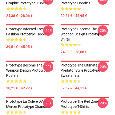
Graphic Prototype T-Shirts
Prototype Hoodies
24,38 € - 28,06 €
39,51 € - 45,95 €
Prototype Infected Freedom
Prototype Become The
-20%
-20%
Fashion Prototype Hoodies
Weapon Design Prototype T-
Shirts
39,51 € - 45,95 €
24,38 € - 28,06 €
Prototype Become The
Prototype The Ultimate
-20%
-20%
Weapon Design Prototype
Predator Style Prototype
Posters
Sweatshirts
18,21 € - 42,22 €
37,67 € - 44,11 €
Prototype La Colère D'Alex
Prototype The Red Zone Vibe
-20%
-20%
Mercer Prototype Chandails
Prototype T-Shirts