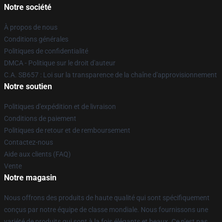
Notre société
À propos de nous
Conditions générales
Politiques de confidentialité
DMCA - Politique sur le droit d'auteur
C.A. SB657 : Loi sur la transparence de la chaîne d'approvisionnement
Notre soutien
Politiques d'expédition et de livraison
Conditions de paiement
Politiques de retour et de remboursement
Contactez-nous
Aide aux clients (FAQ)
Vente
Notre magasin
Nous offrons des produits de haute qualité qui sont spécifiquement
conçus par notre équipe de classe mondiale. Nous fournissons une
variété de produits qui sont à la fois élégants et beaux. Ce n'est pas