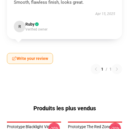
Smooth, flawless finish, looks great.
Apr 15, 2025
Ruby
R
Verified owner
Write your review
1
/
1
Produits les plus vendus
Prototype Blacklight Virus
Prototype The Red Zone Vibe
-20%
-20%