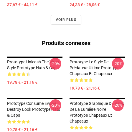
37,67 € - 44,11 €
24,38 € - 28,06 €
VOIR PLUS
Produits connexes
Prototype Unleash The Virus
Prototype Le Style De
-20%
-20%
Style Prototype Hats & Caps
Prédateur Ultime Prototype
Chapeaux Et Chapeaux
19,78 € - 21,16 €
19,78 € - 21,16 €
Prototype Consume Evolve
Prototype Graphique Du Virus
-20%
-20%
Destroy Look Prototype Hats
De La Lumière Noire
& Caps
Prototype Chapeaux Et
Chapeaux
19,78 € - 21,16 €