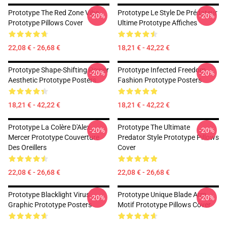
Prototype The Red Zone Vibe
Prototype Le Style De Prédateur
-20%
-20%
Prototype Pillows Cover
Ultime Prototype Affiches
22,08 € - 26,68 €
18,21 € - 42,22 €
Prototype Shape-Shifting Power
Prototype Infected Freedom
-20%
-20%
Aesthetic Prototype Posters
Fashion Prototype Posters
18,21 € - 42,22 €
18,21 € - 42,22 €
Prototype La Colère D'Alex
Prototype The Ultimate
-20%
-20%
Mercer Prototype Couverture
Predator Style Prototype Pillows
Des Oreillers
Cover
22,08 € - 26,68 €
22,08 € - 26,68 €
Prototype Blacklight Virus
Prototype Unique Blade Arm
-20%
-20%
Graphic Prototype Posters
Motif Prototype Pillows Cover