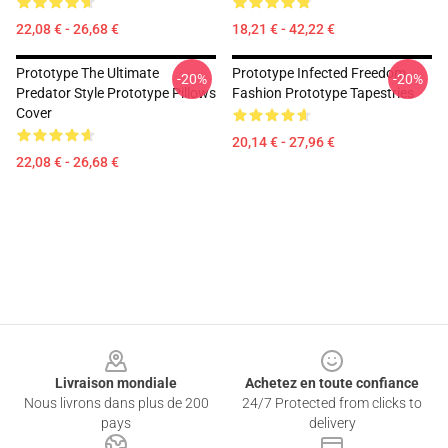
22,08 € - 26,68 €
18,21 € - 42,22 €
Prototype The Ultimate
Prototype Infected Freedom
-20%
-20%
Predator Style Prototype Pillows
Fashion Prototype Tapestries
Cover
20,14 € - 27,96 €
22,08 € - 26,68 €
Footer
Livraison mondiale
Achetez en toute confiance
Nous livrons dans plus de 200
24/7 Protected from clicks to
pays
delivery