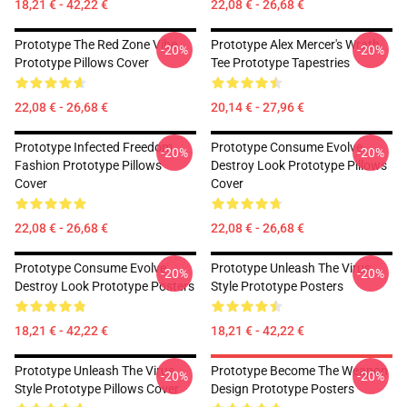
18,21 € - 42,22 €
22,08 € - 26,68 €
Prototype The Red Zone Vibe
Prototype Alex Mercer's Wrath
-20%
-20%
Prototype Pillows Cover
Tee Prototype Tapestries
22,08 € - 26,68 €
20,14 € - 27,96 €
Prototype Infected Freedom
Prototype Consume Evolve
-20%
-20%
Fashion Prototype Pillows
Destroy Look Prototype Pillows
Cover
Cover
22,08 € - 26,68 €
22,08 € - 26,68 €
Prototype Consume Evolve
Prototype Unleash The Virus
-20%
-20%
Destroy Look Prototype Posters
Style Prototype Posters
18,21 € - 42,22 €
18,21 € - 42,22 €
Prototype Unleash The Virus
Prototype Become The Weapon
-20%
-20%
Style Prototype Pillows Cover
Design Prototype Posters