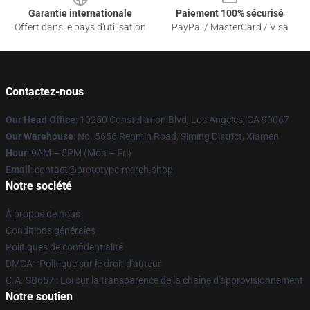
Garantie internationale
Paiement 100% sécurisé
Offert dans le pays d'utilisation
PayPal / MasterCard / Visa
Contactez-nous
Our Head Office
: 10250 Constellation Blvd, Los Angeles, CA 90067
Our Warehouse
: No. 5656 Renmin Road, Siming District, Xiamen
Hour
: 9AM – 5PM (Mon – Fri)
Email
: contact@prototype-merch.shop
Notre société
À propos de nous
Conditions générales
Politiques de confidentialité
DMCA - Politique sur le droit d'auteur
C.A. SB657 : Loi sur la transparence de la chaîne d'approvisionnement
Notre soutien