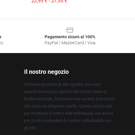
22,95 € - 27,55 €
e
Pagamento sicuro al 100%
zo
PayPal / MasterCard / Visa
Il nostro negozio
Offriamo prodotti di alta qualità che sono
specificamente progettati dal nostro team di
livello mondiale. Forniamo una varietà di prodotti
che sono sia elegante e bella. Questo non è solo
per mostrare il vostro stile individuale, ma anche
per voi di condividere la vostra individualità con
gli altri.