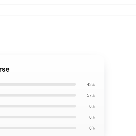
rse
43%
57%
0%
0%
0%