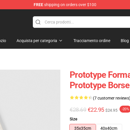
FREE
shipping on orders over $100
zio
Acquista per categoria
Tracciamento ordine
Blog
Prototype Forma
Prototype Borse
(7 customer reviews
€28.69
€22.95
-20%
$24.95
Size
35x35cm
40x40cm