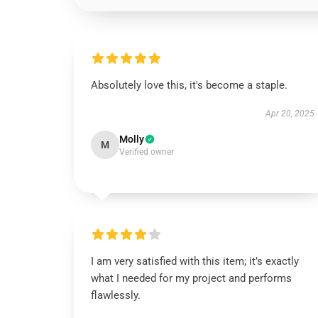
Absolutely love this, it's become a staple.
Apr 20, 2025
Molly
M
Verified owner
I am very satisfied with this item; it’s exactly
what I needed for my project and performs
flawlessly.