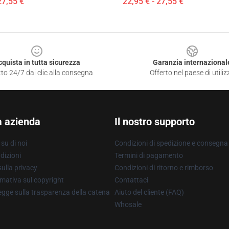
27,55 €
22,95 € - 27,55 €
cquista in tutta sicurezza
Garanzia internazional
to 24/7 dai clic alla consegna
Offerto nel paese di utiliz
a azienda
Il nostro supporto
su di noi
Condizioni di spedizione e consegna
dizioni
Termini di pagamento
ulla privacy
Condizioni di ritorno e rimborso
mativa sul copyright
Contattaci
gge sulla trasparenza della catena
Aiuto del cliente (FAQ)
Whosale