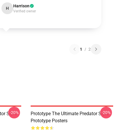
Harrison
H
Verified owner
1
/
2
-20%
-20%
or Style
Prototype The Ultimate Predator Style
Prototype Posters