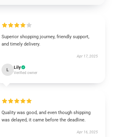
Superior shopping journey, friendly support,
and timely delivery.
Apr 17, 2025
Lily
L
Verified owner
Quality was good, and even though shipping
was delayed, it came before the deadline.
Apr 16, 2025