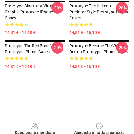
Prototype Blacklight Virus
Prototype The Ultimate
-20%
-20%
Graphic Prototype IPhone
Predator Style Prototype IPhone
Cases
Cases
14,81 € - 16,10 €
14,81 € - 16,10 €
Prototype The Red Zone Vibe
Prototype Become The Weapon
-20%
-20%
Prototype IPhone Cases
Design Prototype IPhone Cases
14,81 € - 16,10 €
14,81 € - 16,10 €
Footer
Spedizione mondiale
Acquista in tutta sicurezza