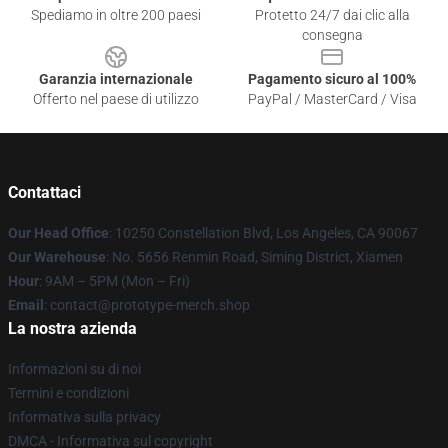
Spediamo in oltre 200 paesi
Protetto 24/7 dai clic alla
consegna
Garanzia internazionale
Pagamento sicuro al 100%
Offerto nel paese di utilizzo
PayPal / MasterCard / Visa
Contattaci
Our Head Office
: 10250 Constellation Blvd, Los Angeles, CA 90067
Our Warehouse
: No. 5656 Renmin Road, Siming District, Xiamen
Hour
: 9AM – 5PM (Mon – Fri)
Email
: contact@prototype-merch.shop
La nostra azienda
Informazioni su di noi
Termini e condizioni
Informativa sulla privacy
DMCA - Informativa sul copyright