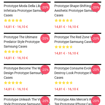
Prototype Moda Della Libertà
Prototype Shape-Shifting Power
-20%
-20%
Infettata Prototype Samsung
Aesthetic Prototype Samsung
Cases
Cases
14,81 € - 16,10 €
14,81 € - 16,10 €
Prototype The Ultimate
Prototype The Red Zone Vibe
-20%
-20%
Predator Style Prototype
Prototype Samsung Cases
Samsung Cases
14,81 € - 16,10 €
14,81 € - 16,10 €
Prototype Become The Weapon
Prototype Consume Evolve
-20%
-20%
Design Prototype Samsung
Destroy Look Prototype IPhone
Cases
Cases
14,81 € - 16,10 €
14,81 € - 16,10 €
Prototype Unleash The Virus
Prototype Alex Mercer's Wrath
-20%
-20%
Style Prototype Samsung Cases
Tee Prototype IPhone Cases