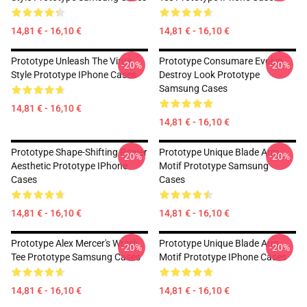
14,81 € - 16,10 €
14,81 € - 16,10 €
Prototype Unleash The Virus
Prototype Consumare Evolve
-20%
-20%
Style Prototype IPhone Cases
Destroy Look Prototype
Samsung Cases
14,81 € - 16,10 €
14,81 € - 16,10 €
Prototype Shape-Shifting Power
Prototype Unique Blade Arm
-20%
-20%
Aesthetic Prototype IPhone
Motif Prototype Samsung
Cases
Cases
14,81 € - 16,10 €
14,81 € - 16,10 €
Prototype Alex Mercer's Wrath
Prototype Unique Blade Arm
-20%
-20%
Tee Prototype Samsung Cases
Motif Prototype IPhone Cases
14,81 € - 16,10 €
14,81 € - 16,10 €