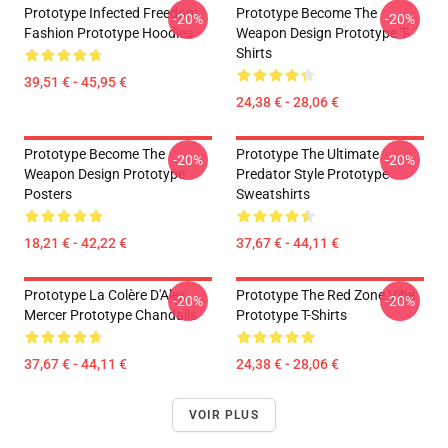
Prototype Infected Freedom
Prototype Become The
-20%
-20%
Fashion Prototype Hoodies
Weapon Design Prototype T-
Shirts
39,51 € - 45,95 €
24,38 € - 28,06 €
Prototype Become The
Prototype The Ultimate
-20%
-20%
Weapon Design Prototype
Predator Style Prototype
Posters
Sweatshirts
18,21 € - 42,22 €
37,67 € - 44,11 €
Prototype La Colère D'Alex
Prototype The Red Zone Vibe
-20%
-20%
Mercer Prototype Chandails
Prototype T-Shirts
37,67 € - 44,11 €
24,38 € - 28,06 €
VOIR PLUS