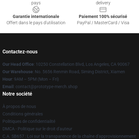
pays
delivery
Garantie internationale
Paiement 100% sécurisé
Offert dans le pays d'utilisation
PayPal / MasterCard / Visa
Contactez-nous
Our Head Office
: 10250 Constellation Blvd, Los Angeles, CA 90067
Our Warehouse
: No. 5656 Renmin Road, Siming District, Xiamen
Hour
: 9AM – 5PM (Mon – Fri)
Email
: contact@prototype-merch.shop
Notre société
À propos de nous
Conditions générales
Politiques de confidentialité
DMCA - Politique sur le droit d'auteur
C.A. SB657 : Loi sur la transparence de la chaîne d'approvisionnement