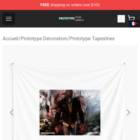
FREE
shipping on orders over $100
Prototype Shop - Official Prototype Merchandise Store
Open menu
Accueil
/
Prototype Décoration
/
Prototype Tapestries