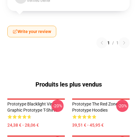
Verified owner
Write your review
1
/
1
Produits les plus vendus
Prototype Blacklight Virus
Prototype The Red Zone Vibe
-20%
-20%
Graphic Prototype T-Shirts
Prototype Hoodies
24,38 € - 28,06 €
39,51 € - 45,95 €