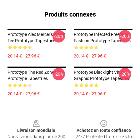
Produits connexes
Prototype Alex Mercer's Wrath
Prototype Infected Freedom
-20%
-20%
Tee Prototype Tapestries
Fashion Prototype Tapestries
20,14 € - 27,96 €
20,14 € - 27,96 €
Prototype The Red Zone Vibe
Prototype Blacklight Virus
-20%
-20%
Prototype Tapestries
Graphic Prototype Tapestries
20,14 € - 27,96 €
20,14 € - 27,96 €
Footer
Livraison mondiale
Achetez en toute confiance
Nous livrons dans plus de 200
24/7 Protected from clicks to