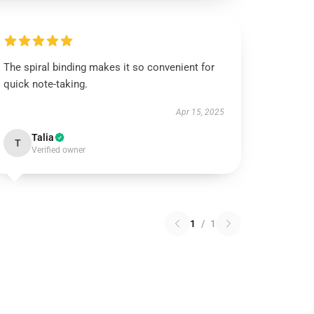
The spiral binding makes it so convenient for
quick note-taking.
Apr 15, 2025
Talia
T
Verified owner
1
/
1