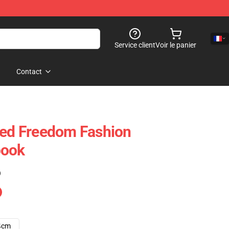
Service client
Voir le panier
Contact
ted Freedom Fashion
book
)
4cm