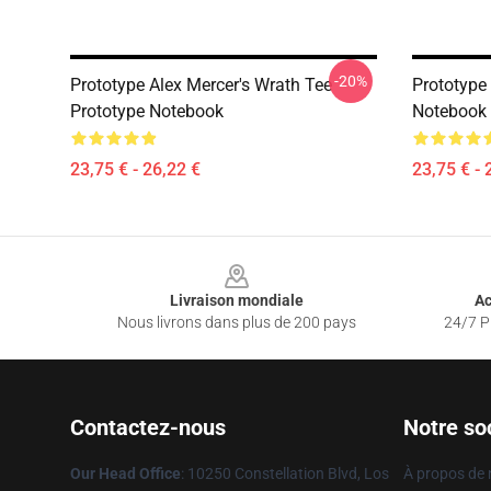
-20%
Prototype Alex Mercer's Wrath Tee
Prototype
Prototype Notebook
Notebook
23,75 € - 26,22 €
23,75 € - 
Footer
Livraison mondiale
Ac
Nous livrons dans plus de 200 pays
24/7 Pr
Contactez-nous
Notre so
Our Head Office
: 10250 Constellation Blvd, Los
À propos de