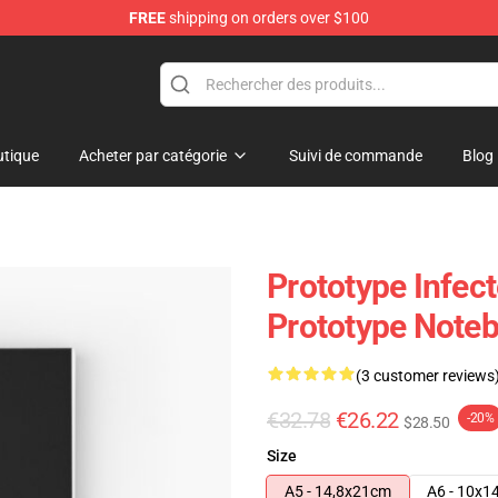
FREE
shipping on orders over $100
tique
Acheter par catégorie
Suivi de commande
Blog
Prototype Infec
Prototype Note
(3 customer reviews
€32.78
€26.22
-20%
$28.50
Size
A5 - 14,8x21cm
A6 - 10x1