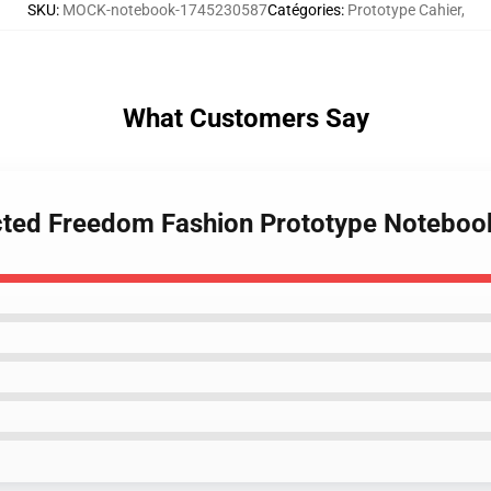
SKU
:
MOCK-notebook-1745230587
Catégories
:
Prototype Cahier
,
What Customers Say
ected Freedom Fashion Prototype Noteboo