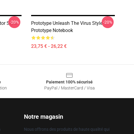
-20%
-20%
or Style
Prototype Unleash The Virus Style
Prototype Notebook
23,75 € - 26,22 €
e
Paiement 100% sécurisé
tion
PayPal / MasterCard / Visa
Notre magasin
n
Nous offrons des produits de haute qualité qui