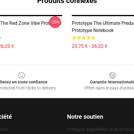
Produits connexes
-20%
 The Red Zone Vibe Prototype
Prototype The Ultimate Predat
Prototype Notebook
26,22 €
23,75 € - 26,22 €
hetez en toute confiance
Garantie international
otected from clicks to delivery
Offert dans le pays d'utilisa
ciété
Notre soutien
 nous
Politiques d'expédition et de livraiso