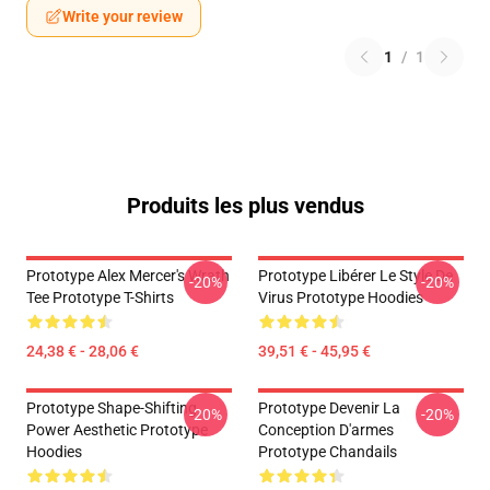
Write your review
1
/
1
Produits les plus vendus
Prototype Alex Mercer's Wrath
Prototype Libérer Le Style De
-20%
-20%
Tee Prototype T-Shirts
Virus Prototype Hoodies
24,38 € - 28,06 €
39,51 € - 45,95 €
Prototype Shape-Shifting
Prototype Devenir La
-20%
-20%
Power Aesthetic Prototype
Conception D'armes
Hoodies
Prototype Chandails