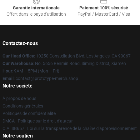
Garantie internationale
Paiement 100% sécurisé
Offert dans le pays d'utilisation
PayPal / MasterCard / Visa
Contactez-nous
Our Head Office
: 10250 Constellation Blvd, Los Angeles, CA 90067
Our Warehouse
: No. 5656 Renmin Road, Siming District, Xiamen
Hour
: 9AM – 5PM (Mon – Fri)
Email
: contact@prototype-merch.shop
Notre société
À propos de nous
Conditions générales
Politiques de confidentialité
DMCA - Politique sur le droit d'auteur
C.A. SB657 : Loi sur la transparence de la chaîne d'approvisionnement
Notre soutien