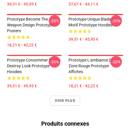
39,51 € - 45,95 €
37,67 € - 44,11 €
Prototype Become The
Prototype Unique Blade Arm
-20%
-20%
Weapon Design Prototype
Motif Prototype Hoodies
Posters
39,51 € - 45,95 €
18,21 € - 42,22 €
Prototype Consommer Evolve
Prototype L'ambiance De La
-20%
-20%
Destroy Look Prototype
Zone Rouge Prototype
Hoodies
Affiches
39,51 € - 45,95 €
18,21 € - 42,22 €
VOIR PLUS
Produits connexes