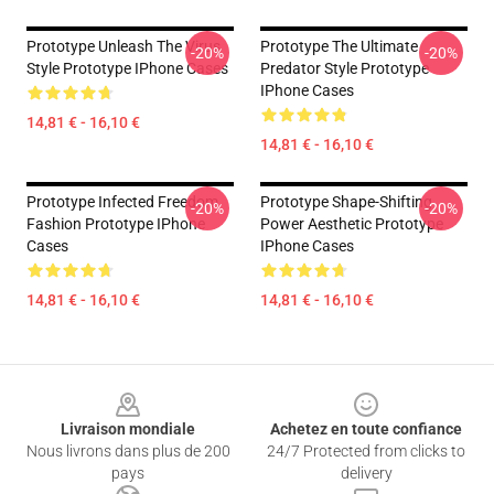
Prototype Unleash The Virus
Prototype The Ultimate
-20%
-20%
Style Prototype IPhone Cases
Predator Style Prototype
IPhone Cases
14,81 € - 16,10 €
14,81 € - 16,10 €
Prototype Infected Freedom
Prototype Shape-Shifting
-20%
-20%
Fashion Prototype IPhone
Power Aesthetic Prototype
Cases
IPhone Cases
14,81 € - 16,10 €
14,81 € - 16,10 €
Footer
Livraison mondiale
Achetez en toute confiance
Nous livrons dans plus de 200
24/7 Protected from clicks to
pays
delivery