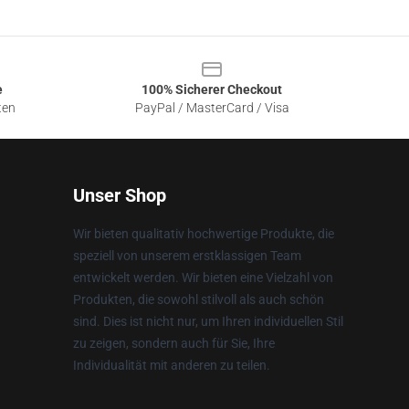
e
100% Sicherer Checkout
ten
PayPal / MasterCard / Visa
Unser Shop
Wir bieten qualitativ hochwertige Produkte, die
speziell von unserem erstklassigen Team
entwickelt werden. Wir bieten eine Vielzahl von
Produkten, die sowohl stilvoll als auch schön
sind. Dies ist nicht nur, um Ihren individuellen Stil
zu zeigen, sondern auch für Sie, Ihre
Individualität mit anderen zu teilen.