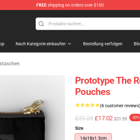
FREE
shipping on orders over $100
op
Nach Kategorie einkaufen
Bestellung verfolgen
Bl
sstaschen
Prototype The R
Pouches
(6 customer reviews
£21.28
£17.02
-20%
$21.55
Size
14x18x1.5cm