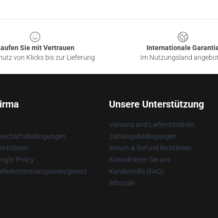
aufen Sie mit Vertrauen
Internationale Garanti
utz von Klicks bis zur Lieferung
Im Nutzungsland angebo
irma
Unsere Unterstützung
Versand und Lieferrichtlinien
Geschäftsbedingungen
Zahlungsbedingungen
ichtlinien
Return & Refund Richtlinien
ight Policy
Kontaktieren Sie uns
eferkettentransparenzgesetz
Kundenhilfe (FAQ)
Whosale