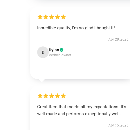
Incredible quality, I’m so glad I bought it!
Apr 20, 2025
Dylan
D
Verified owner
Great item that meets all my expectations. It’s
well-made and performs exceptionally well.
Apr 15, 2025