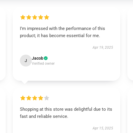
I’m impressed with the performance of this
product; it has become essential for me.
Apr 19, 2025
Jacob
J
Verified owner
Shopping at this store was delightful due to its
fast and reliable service.
Apr 15, 2025