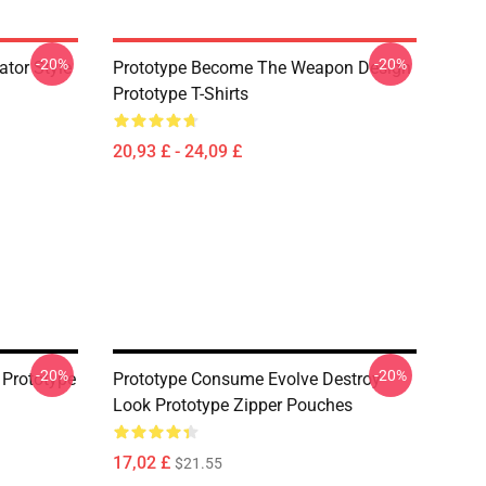
-20%
-20%
ator Style
Prototype Become The Weapon Design
Prototype T-Shirts
20,93 £ - 24,09 £
-20%
-20%
 Prototype
Prototype Consume Evolve Destroy
Look Prototype Zipper Pouches
17,02 £
$21.55