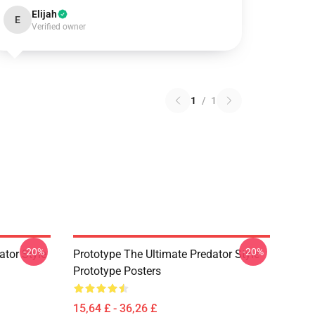
Elijah
E
Verified owner
1
/
1
-20%
-20%
ator Style
Prototype The Ultimate Predator Style
Prototype Posters
15,64 £ - 36,26 £