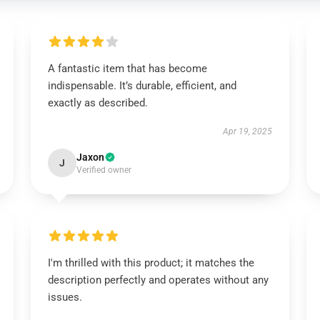
A fantastic item that has become
indispensable. It’s durable, efficient, and
exactly as described.
Apr 19, 2025
Jaxon
J
Verified owner
I'm thrilled with this product; it matches the
description perfectly and operates without any
issues.