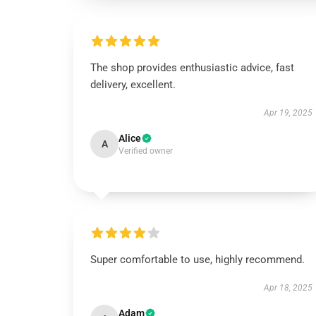
The shop provides enthusiastic advice, fast
delivery, excellent.
Apr 19, 2025
Alice
A
Verified owner
Super comfortable to use, highly recommend.
Apr 18, 2025
Adam