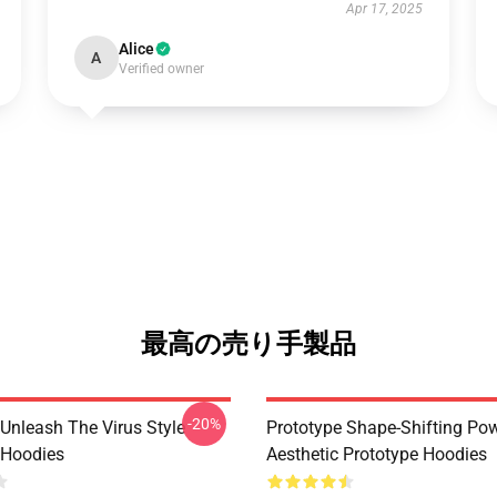
Apr 17, 2025
Alice
A
Verified owner
最高の売り手製品
-20%
 Unleash The Virus Style
Prototype Shape-Shifting Po
 Hoodies
Aesthetic Prototype Hoodies