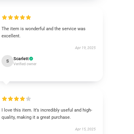
The item is wonderful and the service was
excellent.
Apr 19, 2025
Scarlett
S
Verified owner
I love this item. It’s incredibly useful and high-
quality, making it a great purchase.
Apr 15, 2025