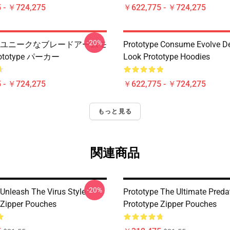
 - ￥724,275
￥622,775 - ￥724,275
-20%
type ユニークなブレードアームモ
Prototype Consume Evolve D
ototype パーカー
Look Prototype Hoodies
 - ￥724,275
￥622,775 - ￥724,275
もっと見る
関連商品
-20%
 Unleash The Virus Style
Prototype The Ultimate Predat
 Zipper Pouches
Prototype Zipper Pouches