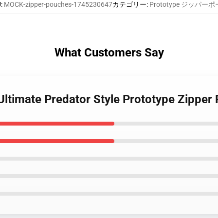
U
:
MOCK-zipper-pouches-1745230647
カテゴリー
:
Prototype ジッパー
What Customers Say
 Ultimate Predator Style Prototype Zipper