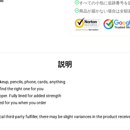
すべての小包に追跡番号を
商品が届かない場合は全額
説明
akeup, pencils, phone, cards, anything
 find the right one for you
per. Fully lined for added strength
ted for you when you order
al third-party fulfiller, there may be slight variances in the product receiv