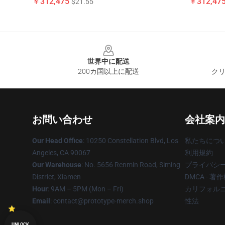
￥312,475
￥312,47
$21.55
Footer
世界中に配送
200カ国以上に配送
クリ
お問い合わせ
会社案内
Our Head Office
: 10250 Constellation Blvd, Los
私たちにつ
Angeles, CA 90067
利用規約
Our Warehouse
: No. 5656 Renmin Road, Siming
プライバシ
District, Xiamen
DMCA - 
Hour
: 9AM – 5PM (Mon – Fri)
カリフォルニ
Email
: contact@prototype-merch.shop
性法
UNLOCK