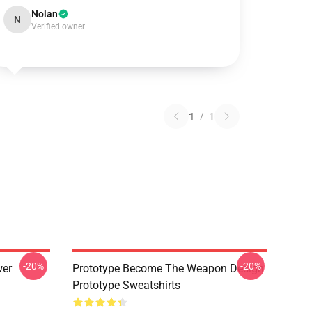
Nolan
N
Verified owner
1
/
1
-20%
-20%
wer
Prototype Become The Weapon Design
Prototype Sweatshirts