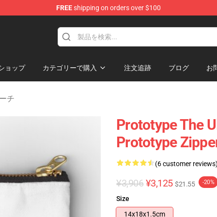
FREE
shipping on orders over $100
ショップ
カテゴリーで購入
注文追跡
ブログ
お
ポーチ
Prototype The U
Prototype Zippe
(6 customer reviews
¥3,906
¥3,125
-20%
$21.55
Size
14x18x1.5cm