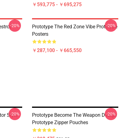
￥593,775 - ￥695,275
-20%
-20%
estroy
Prototype The Red Zone Vibe Prototype
Posters
￥287,100 - ￥665,550
-20%
-20%
or Style
Prototype Become The Weapon Design
Prototype Zipper Pouches