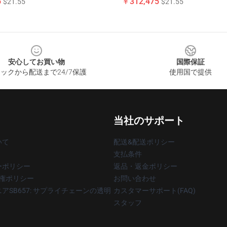
5
￥312,475
$21.55
$21.55
安心してお買い物
国際保証
ックから配送まで24/7保護
使用国で提供
当社のサポート
いて
配送&配送ポリシー
支払条件
ーポリシー
返品・返金ポリシー
著作権ポリシー
お問い合わせ
アSB657: サプライチェーンの透明
カスタマーサポート(FAQ)
スタッフ