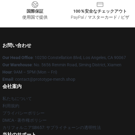
国際保証
100％安全なチェックアウト
使用国で提供
PayPal / マスターカード / ビザ
お問い合わせ
Our Head Office
: 10250 Constellation Blvd, Los Angeles, CA 90067
Our Warehouse
: No. 5656 Renmin Road, Siming District, Xiamen
Hour
: 9AM – 5PM (Mon – Fri)
Email
: contact@prototype-merch.shop
会社案内
私たちについて
利用規約
プライバシーポリシー
DMCA - 著作権ポリシー
カリフォルニアSB657: サプライチェーンの透明性法
当社のサポート