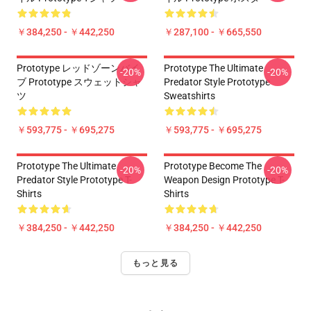
￥384,250 - ￥442,250
￥287,100 - ￥665,550
Prototype レッドゾーンバイ
Prototype The Ultimate
-20%
-20%
ブ Prototype スウェットシャ
Predator Style Prototype
ツ
Sweatshirts
￥593,775 - ￥695,275
￥593,775 - ￥695,275
Prototype The Ultimate
Prototype Become The
-20%
-20%
Predator Style Prototype T-
Weapon Design Prototype T-
Shirts
Shirts
￥384,250 - ￥442,250
￥384,250 - ￥442,250
もっと見る