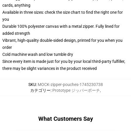
cards, anything
Available in three sizes: check the size chart to find the right one for
you
Durable 100% polyester canvas with a metal zipper. Fully lined for
added strength
Vibrant, high-quality double-sided design, printed for you when you
order
Cold machine wash and low tumble dry
Since every item is made just for you by your local third-party fulfiller,
there may be slight variances in the product received
SKU
:
MOCK-zipper-pouches-1745230738
カテゴリー
:
Prototype ジッパーポーチ
,
What Customers Say