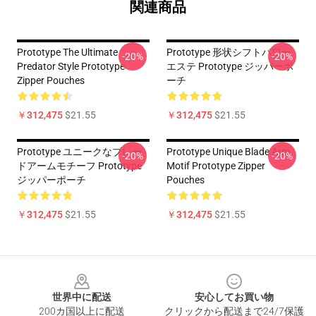
関連商品
Prototype The Ultimate
Prototype 形状シフトパワー
-20%
-20%
Predator Style Prototype
エステ Prototype ジッパーポ
Zipper Pouches
ーチ
￥312,475
$21.55
￥312,475
$21.55
Prototype ユニークなブレー
Prototype Unique Blade Arm
-20%
-20%
ドアームモチーフ Prototype
Motif Prototype Zipper
ジッパーポーチ
Pouches
￥312,475
$21.55
￥312,475
$21.55
Footer
世界中に配送
安心してお買い物
200カ国以上に配送
クリックから配送まで24/7保護