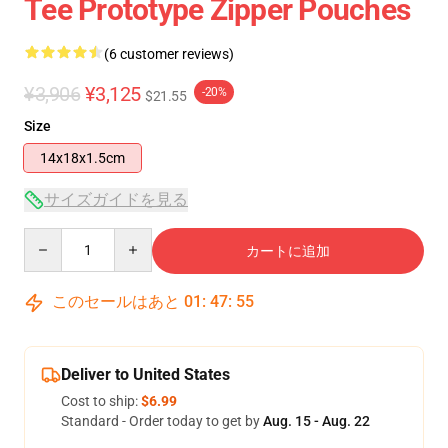
Tee Prototype Zipper Pouches
(6 customer reviews)
¥3,906
¥3,125
-20%
$21.55
Size
14x18x1.5cm
サイズガイドを見る
Quantity
カートに追加
このセールはあと
01
:
47
:
54
Deliver to United States
Cost to ship:
$6.99
Standard - Order today to get by
Aug. 15 - Aug. 22