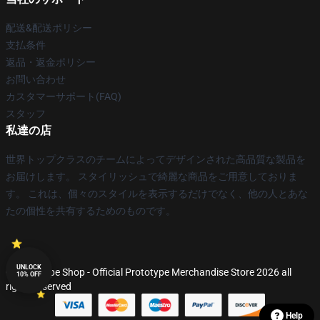
配送&配送ポリシー
支払条件
返品・返金ポリシー
お問い合わせ
カスタマーサポート(FAQ)
スタッフ
私達の店
世界トップクラスのチームによってデザインされた高品質な製品を
お届けします。 スタイリッシュで綺麗な商品をご用意しておりま
す。 これは、個々のスタイルを表示するだけでなく、他の人とあな
たの個性を共有するためのものです。
UNLOCK
© Prototype Shop - Official Prototype Merchandise Store 2026 all
10% OFF
rights reserved
Help