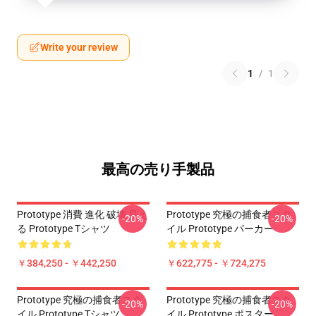
Write your review
1
/
1
最高の売り手製品
Prototype 消費 進化 破壊 見え
Prototype 究極の捕食者スタ
-20%
-20%
る Prototype Tシャツ
イル Prototype パーカー
￥384,250 - ￥442,250
￥622,775 - ￥724,275
Prototype 究極の捕食者スタ
Prototype 究極の捕食者スタ
-20%
-20%
イル Prototype Tシャツ
イル Prototype ポスター