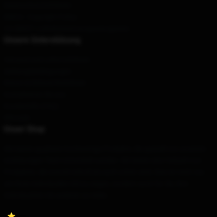
Datenschutzrichtlinien
DMCA - Copyright Policy
CA SB657: Lieferkettentransparenzgesetz
Unsere Unterstützung
Versand und Lieferrichtlinien
Zahlungsbedingungen
Return & Refund Richtlinien
Kontaktieren Sie uns
Kundenhilfe (FAQ)
Whosale
Unser Shop
Wir bieten qualitativ hochwertige Produkte, die speziell von unserem
erstklassigen Team entwickelt werden. Wir bieten eine Vielzahl von
Produkten, die sowohl stilvoll als auch schön sind. Dies ist nicht nur,
um Ihren individuellen Stil zu zeigen, sondern auch für Sie, Ihre
Individualität mit anderen zu teilen.