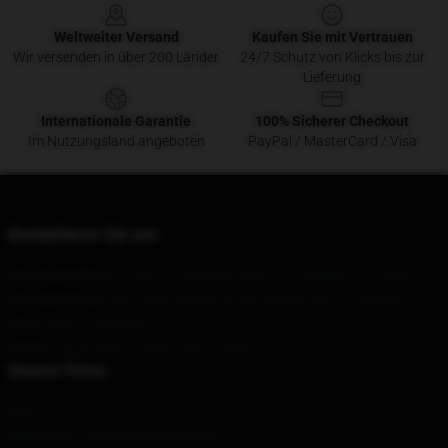
Weltweiter Versand
Kaufen Sie mit Vertrauen
Wir versenden in über 200 Länder
24/7 Schutz von Klicks bis zur
Lieferung
Internationale Garantie
100% Sicherer Checkout
Im Nutzungsland angeboten
PayPal / MasterCard / Visa
Kontaktieren Sie uns
Our Head Office
: 10250 Constellation Blvd, Los Angeles, CA 90067
Our Warehouse
: No. 5656 Renmin Road, Siming District, Xiamen
Hour
: 9AM – 5PM (Mon – Fri)
Email
: contact@prototype-merch.shop
Unsere Firma
Über uns
Allgemeine Geschäftsbedingungen