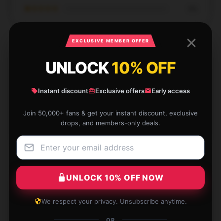
★☆☆☆☆
0%
EXCLUSIVE MEMBER OFFER
UNLOCK
10% OFF
The spiral binding makes it so convenient for quick
note-taking.
Instant discount
Exclusive offers
Early access
Apr 19, 2025
Join 50,000+ fans & get your instant discount, exclusive
drops, and members-only deals.
Talia
T
Verified owner
UNLOCK 10% OFF NOW
Simple but effective. Excellent for quick notes.
We respect your privacy. Unsubscribe anytime.
Apr 16, 2025
OR