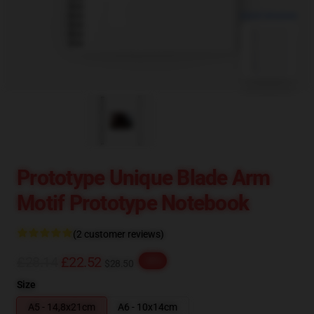
blank template
Prototype Unique Blade Arm
Motif Prototype Notebook
(2 customer reviews)
£28.14
£22.52
-20%
$28.50
Size
A5 - 14,8x21cm
A6 - 10x14cm