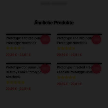
MEHR ANZEIGEN
Ähnliche Produkte
Prototype The Red Zone Vibe
Prototype The Red Zone Vibe
-20%
-20%
Prototype Notebook
Prototype Notebook
20,39 £ - 22,51 £
20,39 £ - 22,51 £
Prototype Consume Evolve
Prototype Infected Freedom
-20%
-20%
Destroy Look Prototype
Fashion Prototype Notebook
Notebook
20,39 £ - 22,51 £
20,39 £ - 22,51 £
Footer