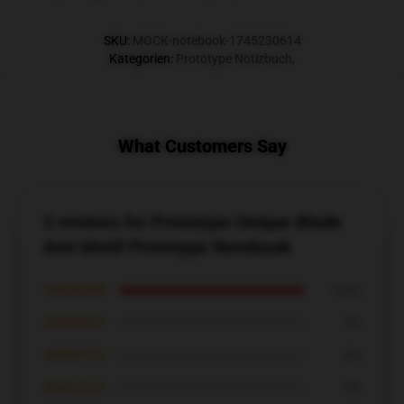
SKU
:
MOCK-notebook-1745230614
Kategorien
:
Prototype Notizbuch
,
What Customers Say
2 reviews for Prototype Unique Blade
Arm Motif Prototype Notebook
★★★★★
100%
★★★★☆
0%
★★★☆☆
0%
★★☆☆☆
0%