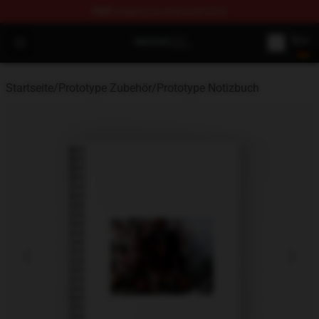
FREE
shipping on orders over $100
Prototype Shop - Official Prototype Merchandise Store
Open menu
Startseite
/
Prototype Zubehör
/
Prototype Notizbuch