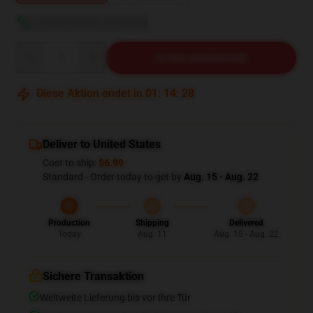
Größentabelle anzeigen
Quantity
IN DEN WARENKORB
Diese Aktion endet in
01
:
14
:
27
Deliver to United States
Cost to ship:
$6.99
Standard - Order today to get by
Aug. 15 - Aug. 22
Production
Shipping
Delivered
Today
Aug. 11
Aug. 15 - Aug. 22
Sichere Transaktion
Weltweite Lieferung bis vor Ihre Tür